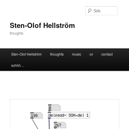
Hoppa
till
Sök
primärt
innehåll
Sten-Olof Hellström
thoughts
Huvudmeny
Sten-Olof Hellström
thoughts
music
cv
contact
schhh…