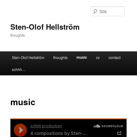
Hoppa
till
Sök
primärt
innehåll
Sten-Olof Hellström
thoughts
Huvudmeny
music
Sten-Olof Hellström
thoughts
cv
contact
schhh…
music